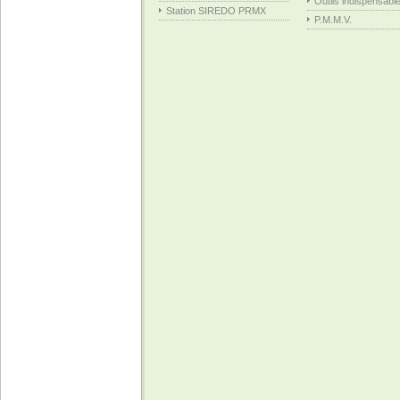
Outils indispensabl
Station SIREDO PRMX
P.M.M.V.