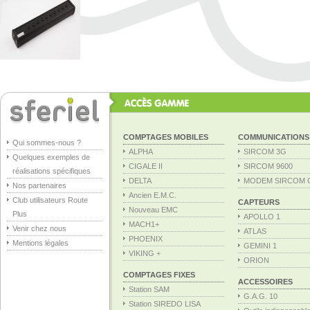
COMPTAGES MOBILES
COMMUNICATIONS
Qui sommes-nous ?
ALPHA
SIRCOM 3G
Quelques exemples de
CIGALE II
SIRCOM 9600
réalisations spécifiques
DELTA
MODEM SIRCOM 
Nos partenaires
Ancien E.M.C.
Club utilisateurs Route
CAPTEURS
Nouveau EMC
Plus
APOLLO 1
MACH1+
Venir chez nous
ATLAS
PHOENIX
Mentions légales
GEMINI 1
VIKING +
ORION
COMPTAGES FIXES
ACCESSOIRES
Station SAM
G.A.G. 10
Station SIREDO LISA