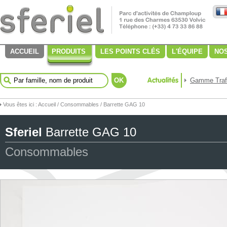
ACCUEIL
PRODUITS
LES POINTS CLÉS
L'ÉQUIPE
NOS
OK
Gamme Trafi
Vous êtes ici :
Accueil
/
Consommables
/ Barrette GAG 10
Sferiel
Barrette GAG 10
Consommables