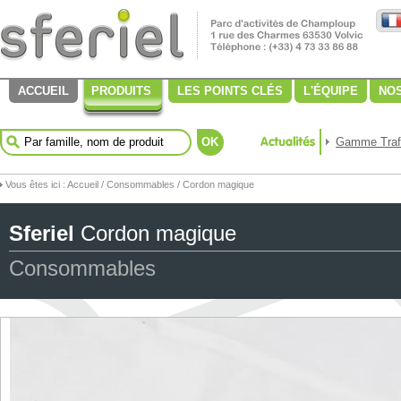
ACCUEIL
PRODUITS
LES POINTS CLÉS
L'ÉQUIPE
NOS
OK
Gamme Trafi
Vous êtes ici :
Accueil
/
Consommables
/ Cordon magique
Sferiel
Cordon magique
Consommables