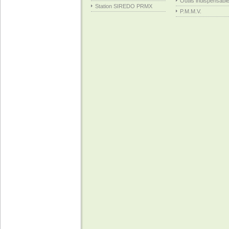
Outils indispensabl
Station SIREDO PRMX
P.M.M.V.