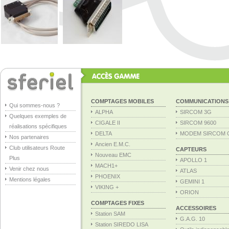
COMPTAGES MOBILES
COMMUNICATIONS
Qui sommes-nous ?
ALPHA
SIRCOM 3G
Quelques exemples de
CIGALE II
SIRCOM 9600
réalisations spécifiques
DELTA
MODEM SIRCOM 
Nos partenaires
Ancien E.M.C.
Club utilisateurs Route
CAPTEURS
Nouveau EMC
Plus
APOLLO 1
MACH1+
Venir chez nous
ATLAS
PHOENIX
Mentions légales
GEMINI 1
VIKING +
ORION
COMPTAGES FIXES
ACCESSOIRES
Station SAM
G.A.G. 10
Station SIREDO LISA