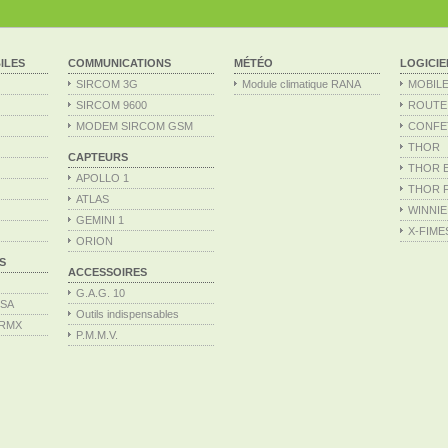
ILES
COMMUNICATIONS
MÉTÉO
LOGICIE
SIRCOM 3G
Module climatique RANA
MOBILE
SIRCOM 9600
ROUTE
MODEM SIRCOM GSM
CONFE
THOR
CAPTEURS
THOR Ex
APOLLO 1
THOR Fr
ATLAS
WINNIE
GEMINI 1
X-FIME
ORION
S
ACCESSOIRES
G.A.G. 10
ISA
Outils indispensables
PRMX
P.M.M.V.