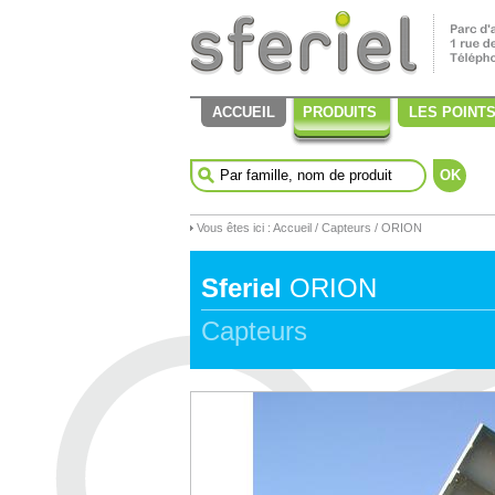
ACCUEIL
PRODUITS
LES POINT
OK
Vous êtes ici :
Accueil
/
Capteurs
/ ORION
Sferiel
ORION
Capteurs