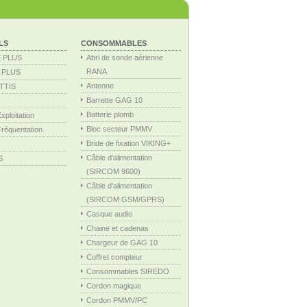
LS
CONSOMMABLES
 PLUS
Abri de sonde aérienne
RANA
 PLUS
Antenne
TTIS
Barrette GAG 10
Batterie plomb
ploitation
Bloc secteur PMMV
équentation
Bride de fixation VIKING+
Câble d'alimentation
S
(SIRCOM 9600)
Câble d'alimentation
(SIRCOM GSM/GPRS)
Casque audio
Chaine et cadenas
Chargeur de GAG 10
Coffret compteur
Consommables SIREDO
Cordon magique
Cordon PMMV/PC