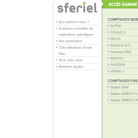
COMPTAGES MOB
Qui sommes-nous ?
ALPHA
Quelques exemples de
CIGALE II
réalisations spécifiques
DELTA
Nos partenaires
Ancien E.M.C.
Club utilisateurs Route
Nouveau EMC
Plus
MACH1+
Venir chez nous
PHOENIX
Mentions légales
VIKING +
COMPTAGES FIXE
Station SAM
Station SIREDO L
Station SIREDO 