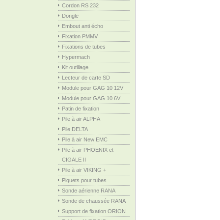
Cordon RS 232
Dongle
Embout anti écho
Fixation PMMV
Fixations de tubes
Hypermach
Kit outillage
Lecteur de carte SD
Module pour GAG 10 12V
Module pour GAG 10 6V
Patin de fixation
Pile à air ALPHA
Pile DELTA
Pile à air New EMC
Pile à air PHOENIX et
CIGALE II
Pile à air VIKING +
Piquets pour tubes
Sonde aérienne RANA
Sonde de chaussée RANA
Support de fixation ORION